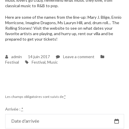
music lovers go crazy, nevermind what music they love, from
classical music to R&B to pop.
Here are some of the names from the line-up: Mary J. Blige, Ennio
Morricone, Imagine Dragons, Ms Lauryn Hill, and, drum roll… The
Rolling Stones! Visit the website to see on what dates your
favorite artists are playing, and hurry up, rent our villa and be
prepared to get your tickets!
on
admin
14 juin 2017
Leave a comment
Tags
Celebrate
Festival
Festival
,
Music
Lucca
Summer
Festival
with
us
Les champs obligatoires sont suivis de
*
Arrivée :
*