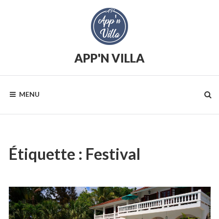
Skip
to
content
APP'N VILLA
Location
saisonnière
MENU
Étiquette :
Festival