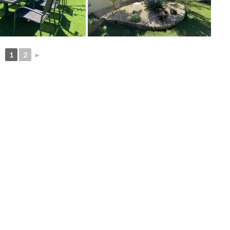
1
2
►