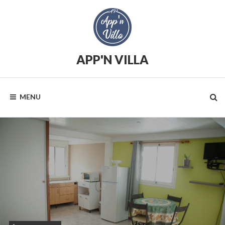
Skip
to
content
APP'N VILLA
Location
saisonnière
MENU