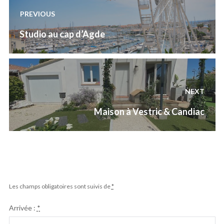
de
PREVIOUS
l’article
Previous
Studio au cap d’Agde
post:
NEXT
Next
Maison à Vestric & Candiac
post:
Les champs obligatoires sont suivis de
*
Arrivée :
*