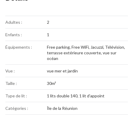
Adultes :
2
Enfants :
1
Équipements :
Free parking
,
Free WiFi
,
Jacuzzi
,
Télévision
,
terrasse extérieure couverte
,
vue sur
océan
Vue :
vue mer et jardin
Taille :
30m²
Type de lit :
1 lits double 140, 1 lit d'appoint
Catégories :
Île de la Réunion