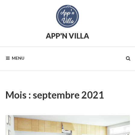
Skip
to
content
APP'N VILLA
Location
saisonnière
MENU
Mois :
septembre 2021