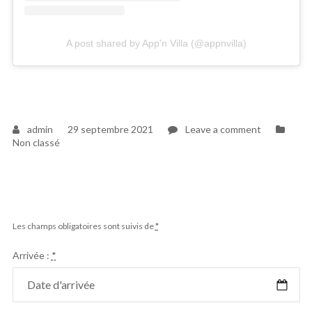
A post shared by App’n Villa (@appnvilla)
on
admin
29 septembre 2021
Leave a comment
Visio
Non classé
visite
Les champs obligatoires sont suivis de
*
Arrivée :
*