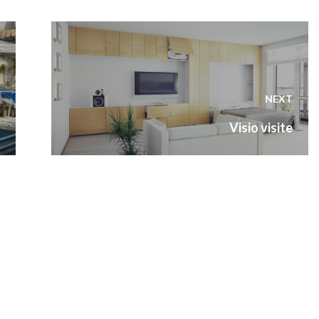
NEXT
Next
Visio visite
post: