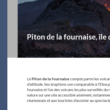
Piton de la fournaise, île
Le
Piton de la fournaise
compte parmi les volcans
d’altitude. Ses éruptions son comparable à l’Etna 
fournaise et l’un des volcans les plus surveillés du
nature sur une site accessible aisément, notamment
réunionnais et aux touristes d’assister au spectacl