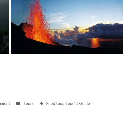
on
Tags
mment
Tours
Food tour
,
Tourist Guide
Piton
de
la
fournaise,