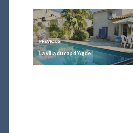
Navigation
de
l’article
PREVIOUS
Previous
La villa du cap d’Agde
post: