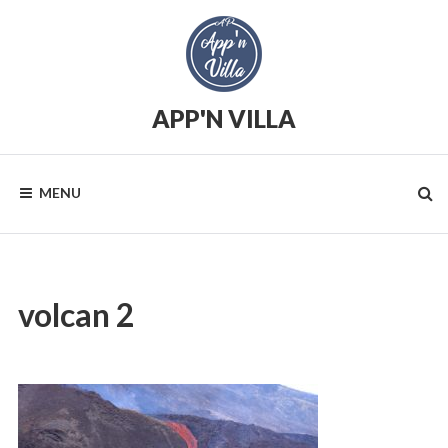
Skip
to
content
APP'N VILLA
Location
saisonnière
MENU
volcan 2