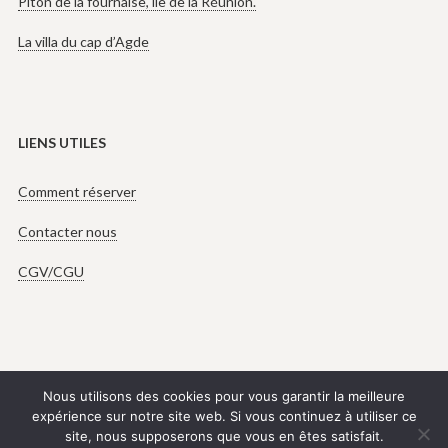
Piton de la fournaise, île de la Réunion.
La villa du cap d’Agde
LIENS UTILES
Comment réserver
Contacter nous
CGV/CGU
Nous utilisons des cookies pour vous garantir la meilleure
expérience sur notre site web. Si vous continuez à utiliser ce
+33 (668) 412 800
site, nous supposerons que vous en êtes satisfait.
Copyright © Tous droits réservés.