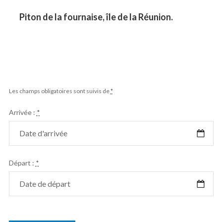
l’article
Previous
Piton de la fournaise, île de la Réunion.
post:
Les champs obligatoires sont suivis de
*
Arrivée :
*
Départ :
*