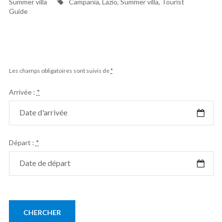
Tags
Lazio
Summer villa
Campania
,
Lazio
,
Summer villa
,
Tourist
or
Guide
Campania:
which
location
is
best
for
Les champs obligatoires sont suivis de
*
your
stay?
Arrivée :
*
Départ :
*