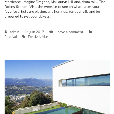
Morricone, Imagine Dragons, Ms Lauryn Hill, and, drum roll… The
Rolling Stones! Visit the website to see on what dates your
favorite artists are playing, and hurry up, rent our villa and be
prepared to get your tickets!
on
admin
14 juin 2017
Leave a comment
Tags
Celebrate
Festival
Festival
,
Music
Lucca
Summer
Festival
with
us