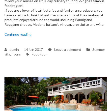
follow your senses on a full-day culinary tour of Bologna’s famous
food region!
If you are a lover of local factories and family-run producers, you
have a chance to look behind-the-scenes look at the creation of
products enjoyed around the world, including Parmigiano-
Reggiano cheese, Modena balsamic vinegar, prosciutto and wine.
« Places of interest near summer villa Emilia »
Continue reading
on
admin
14 juin 2017
Leave a comment
Summer
Tags
Places
villa
,
Tours
Food tour
of
interest
near
summer
villa
Emilia