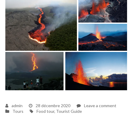
on
admin
28 décembre 2020
Leave a comment
Tags
Piton
Tours
Food tour
,
Tourist Guide
de
la
fournaise