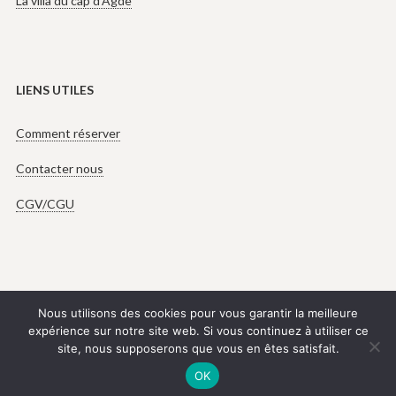
La villa du cap d’Agde
LIENS UTILES
Comment réserver
Contacter nous
CGV/CGU
Nous utilisons des cookies pour vous garantir la meilleure
expérience sur notre site web. Si vous continuez à utiliser ce
+33 (668) 412 800
site, nous supposerons que vous en êtes satisfait.
Copyright © Tous droits réservés.
OK