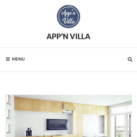
Skip
to
content
APP'N VILLA
Location
saisonnière
MENU
News