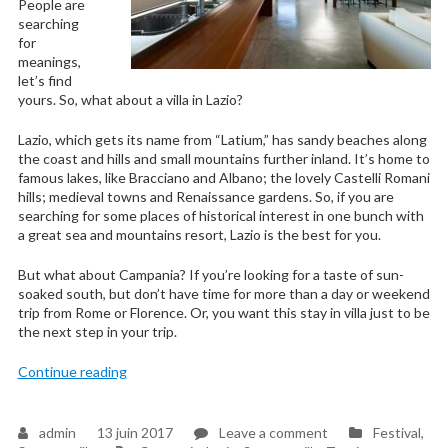
People are
searching
for
meanings,
let’s find
yours. So, what about a villa in Lazio?
Lazio, which gets its name from “Latium,” has sandy beaches along
the coast and hills and small mountains further inland. It’s home to
famous lakes, like Bracciano and Albano; the lovely Castelli Romani
hills; medieval towns and Renaissance gardens. So, if you are
searching for some places of historical interest in one bunch with
a great sea and mountains resort, Lazio is the best for you.
But what about Campania? If you’re looking for a taste of sun-
soaked south, but don’t have time for more than a day or weekend
trip from Rome or Florence. Or, you want this stay in villa just to be
the next step in your trip.
« Lazio or Campania: which location is best for your 
Continue reading
on
admin
13 juin 2017
Leave a comment
Festival
,