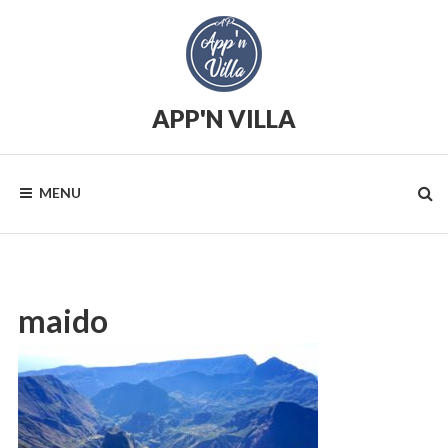
Skip
to
content
APP'N VILLA
Location
saisonnière
MENU
maido