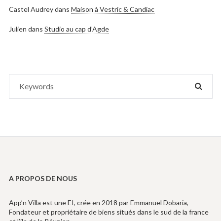
Castel Audrey
dans
Maison à Vestric & Candiac
Julien
dans
Studio au cap d’Agde
Search
SEAR
for:
A PROPOS DE NOUS
App’n Villa est une EI, crée en 2018 par Emmanuel Dobaria,
Fondateur et propriétaire de biens situés dans le sud de la france