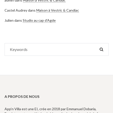
admin
dans
Maison à Vestric & Candiac
Castel Audrey
dans
Maison à Vestric & Candiac
Julien
dans
Studio au cap d’Agde
Search
SEAR
for:
A PROPOS DE NOUS
App’n Villa est une EI, crée en 2018 par Emmanuel Dobaria,