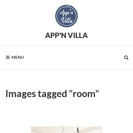
Skip
to
content
APP'N VILLA
Location
saisonnière
MENU
Images tagged "room"