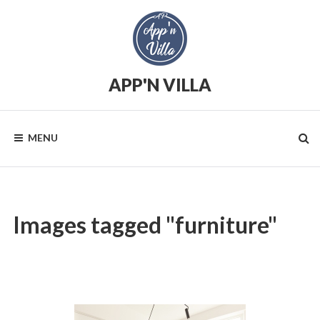
Skip
to
content
APP'N VILLA
Location
saisonnière
MENU
Images tagged "furniture"