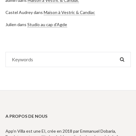
admin
dans
Maison à Vestric & Candiac
Castel Audrey
dans
Maison à Vestric & Candiac
Julien
dans
Studio au cap d’Agde
Search
SEAR
for:
A PROPOS DE NOUS
App’n Villa est une EI, crée en 2018 par Emmanuel Dobaria,