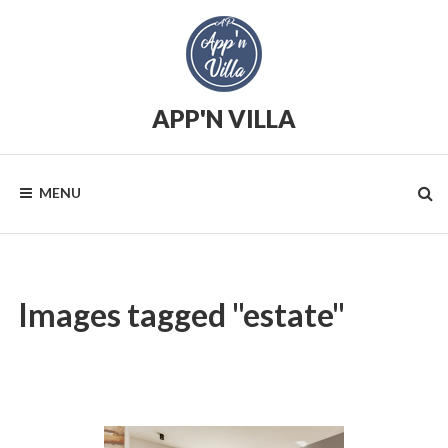
Skip
to
content
APP'N VILLA
Location
saisonnière
MENU
Images tagged "estate"