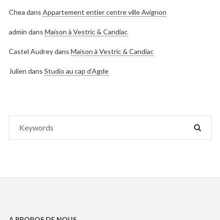
Chea
dans
Appartement entier centre ville Avignon
admin
dans
Maison à Vestric & Candiac
Castel Audrey
dans
Maison à Vestric & Candiac
Julien
dans
Studio au cap d’Agde
Search
SEAR
for:
A PROPOS DE NOUS