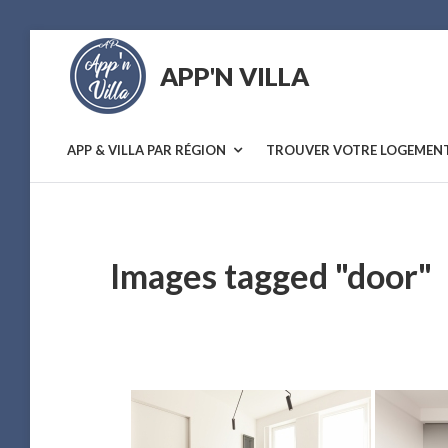
Skip
to
APP'N VILLA
content
Location
saisonnière
APP & VILLA PAR RÉGION
TROUVER VOTRE LOGEMEN
Images tagged "door"