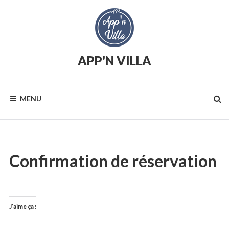
Skip
to
content
APP'N VILLA
Location
saisonnière
MENU
Confirmation de réservation
J’aime ça :