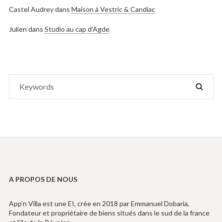
Castel Audrey
dans
Maison à Vestric & Candiac
Julien
dans
Studio au cap d’Agde
Search
SEAR
for:
A PROPOS DE NOUS
App’n Villa est une EI, crée en 2018 par Emmanuel Dobaria,
Fondateur et propriétaire de biens situés dans le sud de la france