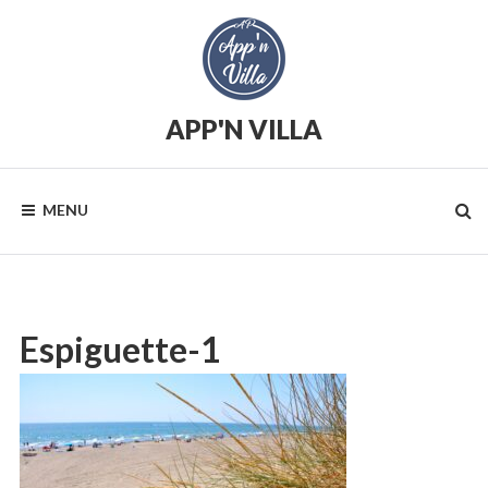
Skip
to
content
APP'N VILLA
Location
saisonnière
MENU
Espiguette-1