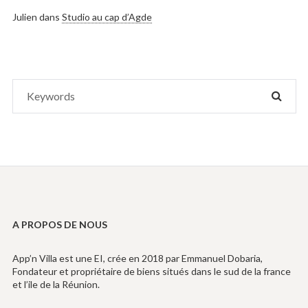
Julien
dans
Studio au cap d’Agde
Search
SEAR
for:
A PROPOS DE NOUS
App’n Villa est une EI, crée en 2018 par Emmanuel Dobaria,
Fondateur et propriétaire de biens situés dans le sud de la france
et l’ile de la Réunion.