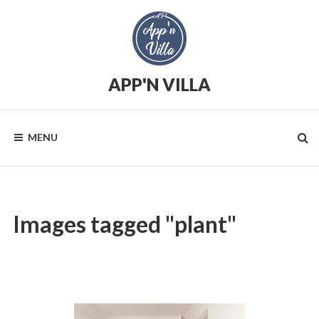
Skip
to
content
APP'N VILLA
Location
saisonnière
MENU
Images tagged "plant"