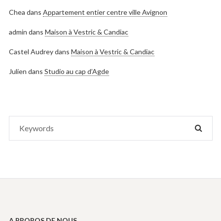
Chea
dans
Appartement entier centre ville Avignon
admin
dans
Maison à Vestric & Candiac
Castel Audrey
dans
Maison à Vestric & Candiac
Julien
dans
Studio au cap d’Agde
Search
SEAR
for:
A PROPOS DE NOUS