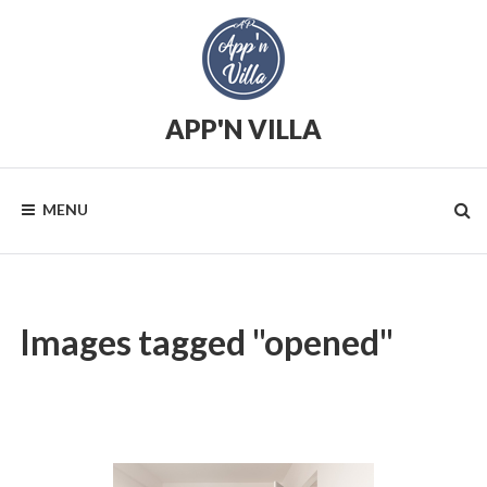
Skip
to
content
APP'N VILLA
Location
saisonnière
MENU
Images tagged "opened"