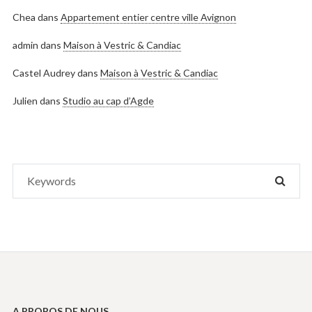
Chea
dans
Appartement entier centre ville Avignon
admin
dans
Maison à Vestric & Candiac
Castel Audrey
dans
Maison à Vestric & Candiac
Julien
dans
Studio au cap d’Agde
Search
SEAR
for:
A PROPOS DE NOUS