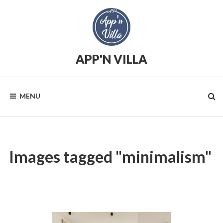
Skip
to
content
APP'N VILLA
Location
saisonnière
MENU
Images tagged "minimalism"